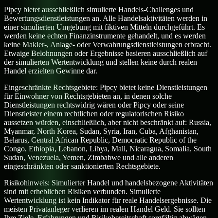
Pipcy bietet ausschließlich simulierte Handels-Challenges und
Bewertungsdienstleistungen an. Alle Handelsaktivitäten werden in
einer simulierten Umgebung mit fiktiven Mitteln durchgeführt. Es
werden keine echten Finanzinstrumente gehandelt, und es werden
keine Makler-, Anlage- oder Verwahrungsdienstleistungen erbracht.
Etwaige Belohnungen oder Ergebnisse basieren ausschließlich auf
der simulierten Wertentwicklung und stellen keine durch realen
Handel erzielten Gewinne dar.
Eingeschränkte Rechtsgebiete:
Pipcy bietet keine Dienstleistungen
für Einwohner von Rechtsgebieten an, in denen solche
Dienstleistungen rechtswidrig wären oder Pipcy oder seine
Dienstleister einem rechtlichen oder regulatorischen Risiko
aussetzen würden, einschließlich, aber nicht beschränkt auf: Russia,
Myanmar, North Korea, Sudan, Syria, Iran, Cuba, Afghanistan,
Belarus, Central African Republic, Democratic Republic of the
Congo, Ethiopia, Lebanon, Libya, Mali, Nicaragua, Somalia, South
Sudan, Venezuela, Yemen, Zimbabwe und alle anderen
eingeschränkten oder sanktionierten Rechtsgebiete.
Risikohinweis:
Simulierter Handel und handelsbezogene Aktivitäten
sind mit erheblichen Risiken verbunden. Simulierte
Wertentwicklung ist kein Indikator für reale Handelsergebnisse. Die
meisten Privatanleger verlieren im realen Handel Geld. Sie sollten
Ihre Ziele, Erfahrungen und Risikobereitschaft sorgfältig abwägen,