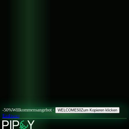
-50%
Willkommensangebot ·
WELCOME50
Zum Kopieren klicken
Einlösen
›