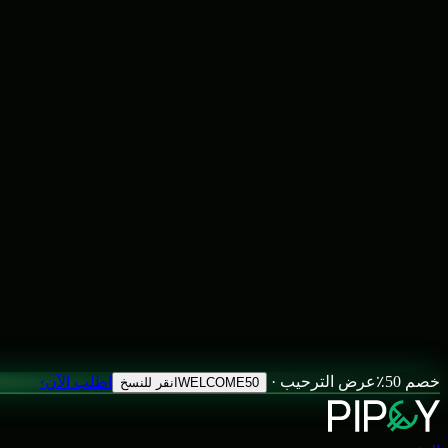
خصم 50٪
عرض الترحيب ·
اطلب الآن
›
WELCOME50
انقر للنسخ