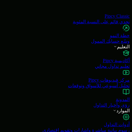
Pipcy Classic
تحدي قائم على النسبة المئوية
خطة النمو
وسّع حسابك الممول
التعليم
أكاديمية Pipcy
تعليم تداول مجاني
مركز فيديوهات Pipcy
تحليل أسبوعي للأسواق وتوقعات
المدونة
رؤى وأخبار التداول
الموارد
أدوات التداول
رسوم بيانية مباشرة وإشارات وتقويم اقتصادي