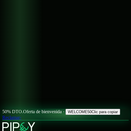
50% DTO.
Oferta de bienvenida ·
WELCOME50
Clic para copiar
Reclamar
›