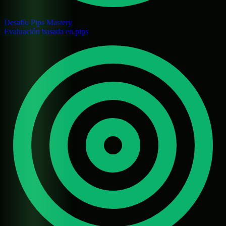
Desafío Pips Mastery
Evaluación basada en pips