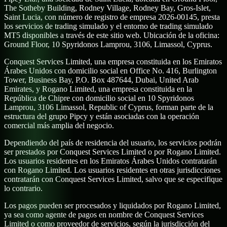
The Sotheby Building, Rodney Village, Rodney Bay, Gros-Islet,
Saint Lucia, con número de registro de empresa 2026-00145, presta
los servicios de trading simulado y el entorno de trading simulado
MT5 disponibles a través de este sitio web. Ubicación de la oficina:
Ground Floor, 10 Spyridonos Lamprou, 3106, Limassol, Cyprus.
Conquest Services Limited, una empresa constituida en los Emiratos
Árabes Unidos con domicilio social en Office No. 416, Burlington
Tower, Business Bay, P.O. Box 487644, Dubai, United Arab
Emirates, y Rogano Limited, una empresa constituida en la
República de Chipre con domicilio social en 10 Spyridonos
Lamprou, 3106 Limassol, Republic of Cyprus, forman parte de la
estructura del grupo Pipcy y están asociadas con la operación
comercial más amplia del negocio.
Dependiendo del país de residencia del usuario, los servicios podrán
ser prestados por Conquest Services Limited o por Rogano Limited.
Los usuarios residentes en los Emiratos Árabes Unidos contratarán
con Rogano Limited. Los usuarios residentes en otras jurisdicciones
contratarán con Conquest Services Limited, salvo que se especifique
lo contrario.
Los pagos pueden ser procesados y liquidados por Rogano Limited,
ya sea como agente de pagos en nombre de Conquest Services
Limited o como proveedor de servicios, según la jurisdicción del