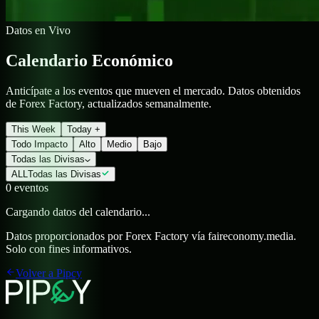
Datos en Vivo
Calendario
Económico
Anticípate a los eventos que mueven el mercado. Datos obtenidos
de Forex Factory, actualizados semanalmente.
This Week
Today +
Todo Impacto
Alto
Medio
Bajo
Todas las Divisas
ALL
Todas las Divisas
0
eventos
Cargando datos del calendario...
Datos proporcionados por Forex Factory vía faireconomy.media.
Solo con fines informativos.
Volver a Pipcy