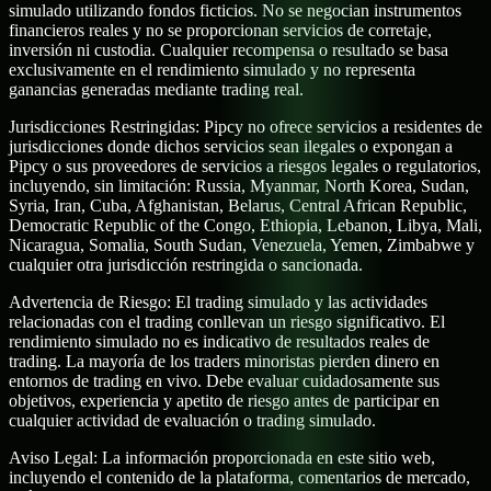
simulado utilizando fondos ficticios. No se negocian instrumentos
financieros reales y no se proporcionan servicios de corretaje,
inversión ni custodia. Cualquier recompensa o resultado se basa
exclusivamente en el rendimiento simulado y no representa
ganancias generadas mediante trading real.
Jurisdicciones Restringidas:
Pipcy no ofrece servicios a residentes de
jurisdicciones donde dichos servicios sean ilegales o expongan a
Pipcy o sus proveedores de servicios a riesgos legales o regulatorios,
incluyendo, sin limitación: Russia, Myanmar, North Korea, Sudan,
Syria, Iran, Cuba, Afghanistan, Belarus, Central African Republic,
Democratic Republic of the Congo, Ethiopia, Lebanon, Libya, Mali,
Nicaragua, Somalia, South Sudan, Venezuela, Yemen, Zimbabwe y
cualquier otra jurisdicción restringida o sancionada.
Advertencia de Riesgo:
El trading simulado y las actividades
relacionadas con el trading conllevan un riesgo significativo. El
rendimiento simulado no es indicativo de resultados reales de
trading. La mayoría de los traders minoristas pierden dinero en
entornos de trading en vivo. Debe evaluar cuidadosamente sus
objetivos, experiencia y apetito de riesgo antes de participar en
cualquier actividad de evaluación o trading simulado.
Aviso Legal:
La información proporcionada en este sitio web,
incluyendo el contenido de la plataforma, comentarios de mercado,