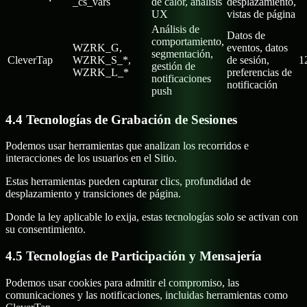
_cs_vars
de calor, análisis
desplazamiento,
UX
vistas de página
Análisis de
Datos de
comportamiento,
WZRK_G,
eventos, datos
segmentación,
CleverTap
WZRK_S_*,
de sesión,
1
gestión de
WZRK_L_*
preferencias de
notificaciones
notificación
push
4.4 Tecnologías de Grabación de Sesiones
Podemos usar herramientas que analizan los recorridos e
interacciones de los usuarios en el Sitio.
Estas herramientas pueden capturar clics, profundidad de
desplazamiento y transiciones de página.
Donde la ley aplicable lo exija, estas tecnologías solo se activan con
su consentimiento.
4.5 Tecnologías de Participación y Mensajería
Podemos usar cookies para admitir el compromiso, las
comunicaciones y las notificaciones, incluidas herramientas como