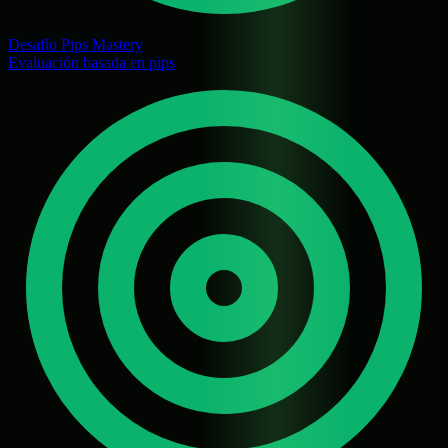
Desafío Pips Mastery
Evaluación basada en pips