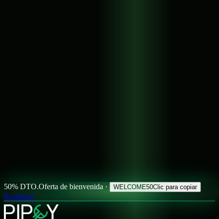
50% DTO.
Oferta de bienvenida ·
WELCOME50
Clic para copiar
Reclamar
›