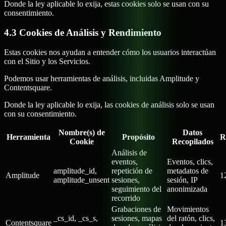
Donde la ley aplicable lo exija, estas cookies solo se usan con su
consentimiento.
4.3 Cookies de Análisis y Rendimiento
Estas cookies nos ayudan a entender cómo los usuarios interactúan
con el Sitio y los Servicios.
Podemos usar herramientas de análisis, incluidas Amplitude y
Contentsquare.
Donde la ley aplicable lo exija, las cookies de análisis solo se usan
con su consentimiento.
Nombre(s) de
Datos
Herramienta
Propósito
R
Cookie
Recopilados
Análisis de
eventos,
Eventos, clics,
amplitude_id,
repetición de
metadatos de
Amplitude
1
amplitude_unsent
sesiones,
sesión, IP
seguimiento del
anonimizada
recorrido
Grabaciones de
Movimientos
_cs_id, _cs_s,
sesiones, mapas
del ratón, clics,
Contentsquare
1