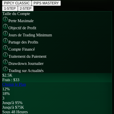
PIPCY CLASSIC
PIPS MASTERY
1-STEP
2-STEP
Taille du Compte
Perte Maximale
Objectif de Profit
Jours de Trading Minimum
Partage des Profits
Compte Financé
Traitement du Paiement
Drawdown Journalier
Trading sur Actualités
$
2.5K
Frais :
$33
Choisir le Plan
12%
18%
3
Jusqu'à 95%
Jusqu'à $75K
Sous 48 Heures