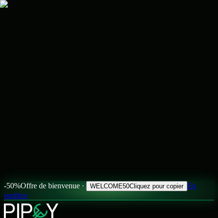
-50%
Offre de bienvenue ·
En
WELCOME50
Cliquez pour copier
profiter
›