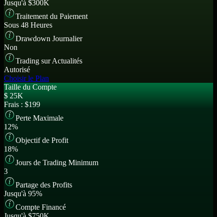
Jusqu'à $300K
Traitement du Paiement
Sous 48 Heures
Drawdown Journalier
Non
Trading sur Actualités
Autorisé
Choisir le Plan
Taille du Compte
$
25K
Frais :
$199
Perte Maximale
12%
Objectif de Profit
18%
Jours de Trading Minimum
3
Partage des Profits
Jusqu'à 95%
Compte Financé
Jusqu'à $750K