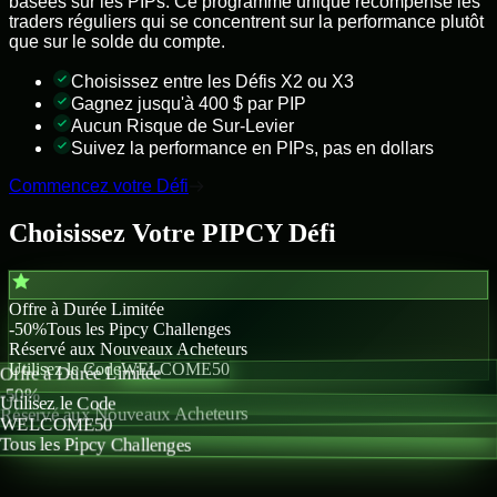
basées sur les PIPs. Ce programme unique récompense les
traders réguliers qui se concentrent sur la performance plutôt
que sur le solde du compte.
Choisissez entre les Défis X2 ou X3
Gagnez jusqu'à 400 $ par PIP
Aucun Risque de Sur-Levier
Suivez la performance en PIPs, pas en dollars
Commencez votre Défi
Choisissez Votre
PIPCY
Défi
Offre à Durée Limitée
-50%
Tous les Pipcy Challenges
Réservé aux Nouveaux Acheteurs
Utilisez le Code
WELCOME50
Offre à Durée Limitée
-50%
Utilisez le Code
Réservé aux Nouveaux Acheteurs
WELCOME50
Tous les Pipcy Challenges