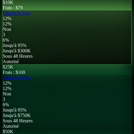
$
10K
Frais :
$79
Choisir le Plan
12%
12%
Non
3
6%
Jusqu'à 95%
Jusqu'à $300K
Sous 48 Heures
Autorisé
$
25K
Frais :
$169
Choisir le Plan
12%
12%
Non
3
6%
Jusqu'à 95%
Jusqu'à $750K
Sous 48 Heures
Autorisé
$
50K