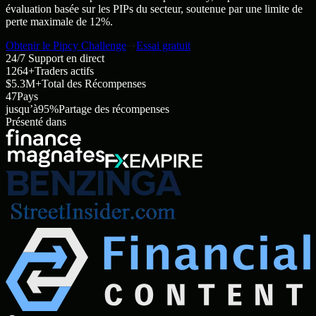
évaluation basée sur les PIPs du secteur, soutenue par une limite de
perte maximale de 12%.
Obtenir le Pipcy Challenge
Essai gratuit
24/7
Support en direct
1264
+
Traders actifs
$5.3
M+
Total des Récompenses
47
Pays
jusqu’à
95
%
Partage des récompenses
Présenté dans