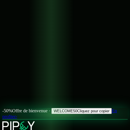
-50%
Offre de bienvenue ·
En
WELCOME50
Cliquez pour copier
profiter
›