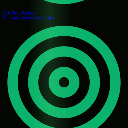
Défi Pips Mastery
Évaluation basée sur les pips