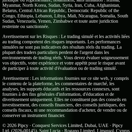
Myanmar, North Korea, Sudan, Syria, Iran, Cuba, Afghanistan,
Belarus, Central African Republic, Democratic Republic of the
Congo, Ethiopia, Lebanon, Libya, Mali, Nicaragua, Somalia, South
Sudan, Venezuela, Yemen, Zimbabwe et toute autre juridiction
restreinte ou sanctionnée.
Avertissement sur les Risques :
Le trading simulé et les activités liées
au trading comportent des risques importants. Les performances
simulées ne sont pas indicatives des résultats réels du trading. La
plupart des traders particuliers perdent de l'argent dans les
environnements de trading réels. Vous devez évaluer soigneusement
vos objectifs, votre expérience et votre appétit pour le risque avant
de participer à toute activité d'évaluation ou de trading simulé.
Avertissement :
Les informations fournies sur ce site web, y compris
le contenu de la plateforme, les commentaires de marché, les
analyses, les supports éducatifs et les ressources connexes, sont
fournies à des fins générales d'information, d'éducation et de
divertissement uniquement. Elles ne constituent pas des conseils en
investissement, des conseils financiers, des conseils juridiques, des
conseils fiscaux, ni une recommandation d'acheter, de vendre ou de
conserver un instrument financier.
©
2026
Pipcy · Conquest Services Limited, Dubai, UAE · Pipcy
Ltd. (2026-00145), Saint Lucia · Rogano Limited, Limassol, Cyprus